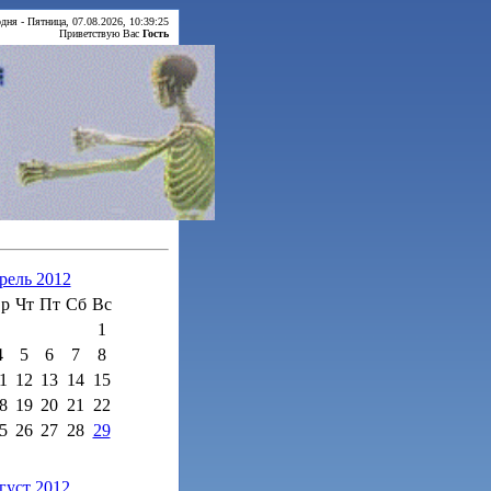
дня - Пятница, 07.08.2026,
10:39:25
Приветствую Вас
Гость
рель 2012
р
Чт
Пт
Сб
Вс
1
4
5
6
7
8
1
12
13
14
15
8
19
20
21
22
5
26
27
28
29
густ 2012