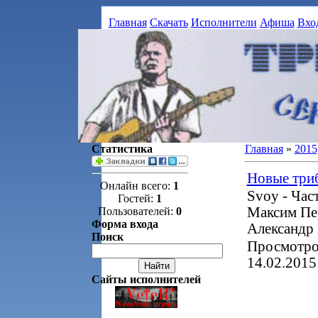
Главная
Скачать
Исполнители
Афиша
Вхо
Статистика
Главная
»
2015
Новые три
Онлайн всего:
1
Svoy - Ча
Гостей:
1
Максим Пер
Пользователей:
0
Форма входа
Александр 
Поиск
Просмотров
14.02.2015
Сайты исполнителей